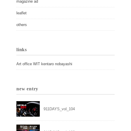
magazine ad
leaflet
others
links
Art office WIT kentaro nobayashi
new entry
911DAYS_vol_104